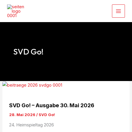
Zum
Inhalt
springen
SVD Go!
SVD Go! – Ausgabe 30. Mai 2026
28. Mai 2026
/
SVD Go!
24. Heimspieltag 2026