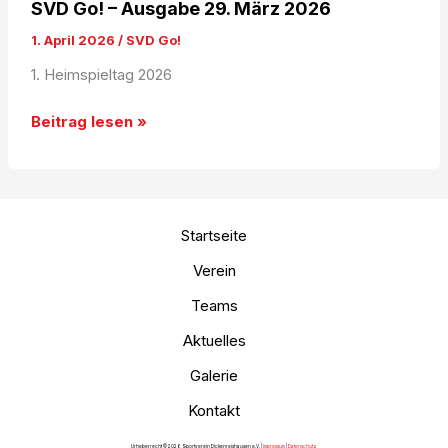
SVD Go! – Ausgabe 29. März 2026
1. April 2026
/
SVD Go!
1. Heimspieltag 2026
SVD
Beitrag lesen »
Go!
–
Ausgabe
29.
Startseite
März
Verein
2026
Teams
Aktuelles
Galerie
Kontakt
Urheberrecht © 2026 Sportverein Dickenreishausen e.V. |
Impressum
|
Datenschutz