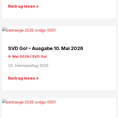
SVD
Beitrag lesen »
Go!
–
Ausgabe
30.
Mai
2026
SVD Go! – Ausgabe 10. Mai 2026
9. Mai 2026
/
SVD Go!
23. Heimspieltag 2026
SVD
Beitrag lesen »
Go!
–
Ausgabe
10.
Mai
2026